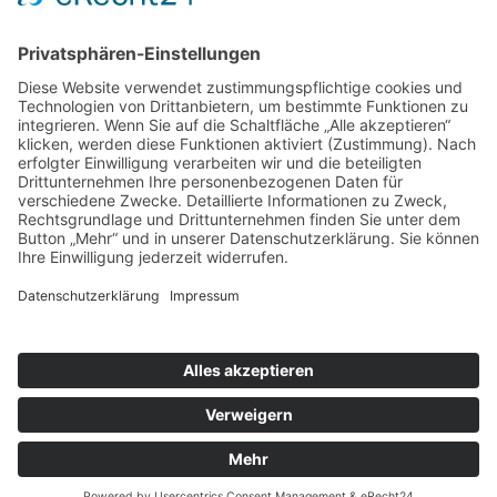
Akzeptieren
powered by
Usercentrics Consent Management
Platform
&
eRecht24
Rosenthal Zaunanlagen GmbH
Lockenfeld 7 | 51709 Marienheide
© 2020 Rosenthal Zaunanlagen GmbH
Telefon: +49 2261 405980
Impressum
Telefax: +49 2261 4059811
Datenschutz
E-Mail:
info@rosenthalzaun.de
Sitemap
Cookie-Einstellungen
Allgemeine Geschäftsbedingungen